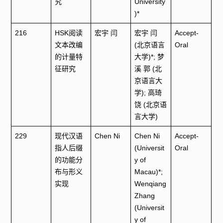
究
University
)*
216
HSK阅读
宏宇 闫
宏宇 闫
Accept-
文本改编
(北京语言
Oral
的计量特
大学)*; 梦
征研究
溪 郭 (北
京语言大
学); 高琦
饶 (北京语
言大学)
229
现代汉语
Chen Ni
Chen Ni
Accept-
指人后缀
(Universit
Oral
的功能分
y of
布与形义
Macau)*;
实现
Wenqiang
Zhang
(Universit
y of