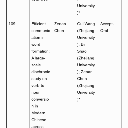
University
)*
109
Efficient
Zenan
Gui Wang
Accept-
communic
Chen
(Zhejiang
Oral
ation in
University
word
); Bin
formation:
Shao
A large-
(Zhejiang
scale
University
diachronic
); Zenan
study on
Chen
verb-to-
(Zhejiang
noun
University
conversio
)*
n in
Modern
Chinese
across