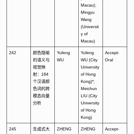
Macau);
Mingyu
Wang
(Universit
y of
Macau)
242
颜色隐喻
Yufeng
Yufeng
Accept-
的语义与
WU
WU (City
Oral
视觉映
University
射：184
of Hong
个汉语颜
Kong)*;
色词的跨
Meichun
模态向量
LIU (City
分析
University
of Hong
Kong)
245
生成式大
ZHENG
ZHENG
Accept-