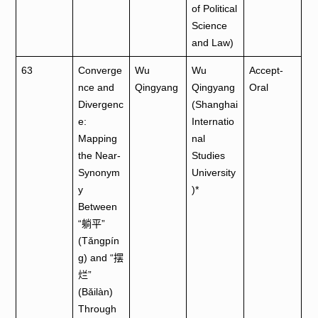
of Political
Science
and Law)
63
Converge
Wu
Wu
Accept-
nce and
Qingyang
Qingyang
Oral
Divergenc
(Shanghai
e:
Internatio
Mapping
nal
the Near-
Studies
Synonym
University
y
)*
Between
“躺平”
(Tǎngpín
g) and “摆
烂”
(Bǎilàn)
Through