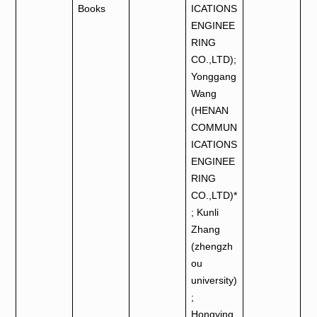
Books
ICATIONS
ENGINEE
RING
CO.,LTD);
Yonggang
Wang
(HENAN
COMMUN
ICATIONS
ENGINEE
RING
CO.,LTD)*
; Kunli
Zhang
(zhengzh
ou
university)
;
Hongying