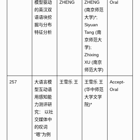
模型驱动
ZHENG
ZHENG
Oral
的英汉双
(南京师范
语语块挖
大学)*;
掘与分布
Siyuan
特征分析
Tang (南
京师范大
学);
Zhixing
XU (南京
师范大学)
257
大语言模
王雪乐 王
王雪乐 王
Accept-
型互动语
(华中师范
Oral
用感知能
大学文学
力测评研
院)*
究： 以社
交媒体中
的叹词
“嗯”为例