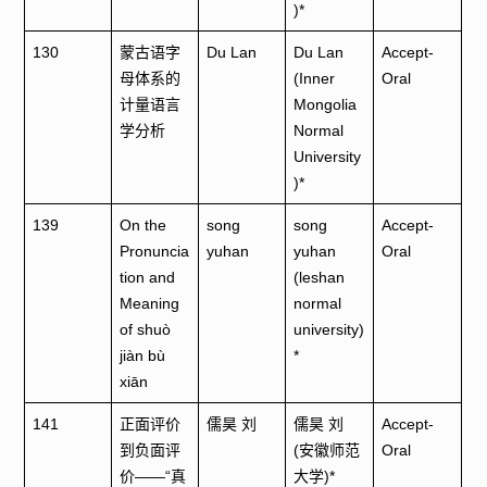
)*
130
蒙古语字
Du Lan
Du Lan
Accept-
母体系的
(Inner
Oral
计量语言
Mongolia
学分析
Normal
University
)*
139
On the
song
song
Accept-
Pronuncia
yuhan
yuhan
Oral
tion and
(leshan
Meaning
normal
of shuò
university)
jiàn bù
*
xiān
141
正面评价
儒昊 刘
儒昊 刘
Accept-
到负面评
(安徽师范
Oral
价——“真
大学)*