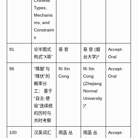
Chinese:
Types,
Mechanis
ms, and
Constraint
s
91
论半图式
易 官
易 官 (烟
Accept-
构式“X哥”
台大学)*
Oral
96
“降服”与
Ri Xin
Ri Xin
Accept-
“降伏”的
Cong
Cong
Oral
概率分
(Zhejiang
工： 基于
Normal
“自主-使
University
役”连续统
)*
的历时与
共时考察
100
汉英词汇
雨菡 丛
雨菡 丛
Accept-