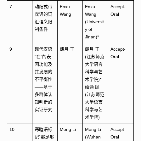
7
动结式带
Enxu
Enxu
Accept-
宾语的词
Wang
Wang
Oral
汇语义限
(Universit
制条件
y of
Jinan)*
9
现代汉语
朗月 王
朗月 王
Accept-
“在”的表
(江苏师范
Oral
因功能及
大学语言
其发展的
科学与艺
不平衡性
术学院)*;
——基于
绍通 顾
多群体认
(江苏师范
知判断的
大学语言
实证研究
科学与艺
术学院)
10
寒暄语标
Meng Li
Meng Li
Accept-
记“那是那
(Wuhan
Oral