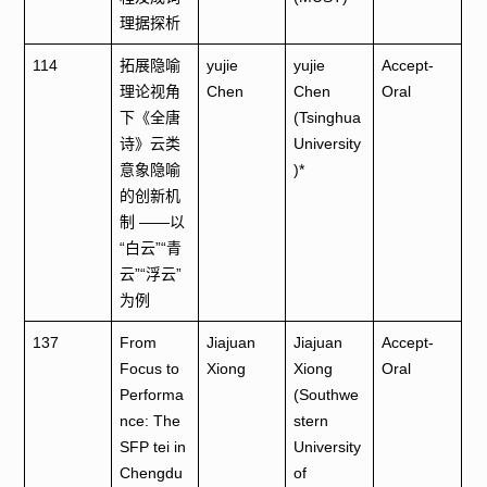
理据探析
114
拓展隐喻
yujie
yujie
Accept-
理论视角
Chen
Chen
Oral
下《全唐
(Tsinghua
诗》云类
University
意象隐喻
)*
的创新机
制 ——以
“白云”“青
云”“浮云”
为例
137
From
Jiajuan
Jiajuan
Accept-
Focus to
Xiong
Xiong
Oral
Performa
(Southwe
nce: The
stern
SFP tei in
University
Chengdu
of