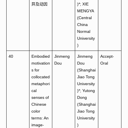
异及动因
)*; XIE
MENGYA
(Central
China
Normal
University
)
40
Embodied
Jinmeng
Jinmeng
Accept-
motivation
Dou
Dou
Oral
s for
(Shanghai
collocated
Jiao Tong
metaphori
University
cal
)*; Yutong
senses of
Dong
Chinese
(Shanghai
color
Jiao Tong
terms: An
University
image-
)