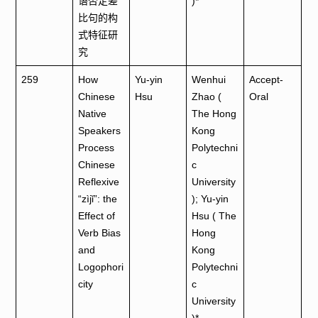
语否定差
)*
比句的构
式特征研
究
259
How
Yu-yin
Wenhui
Accept-
Chinese
Hsu
Zhao (
Oral
Native
The Hong
Speakers
Kong
Process
Polytechni
Chinese
c
Reflexive
University
“zìjǐ”: the
); Yu-yin
Effect of
Hsu ( The
Verb Bias
Hong
and
Kong
Logophori
Polytechni
city
c
University