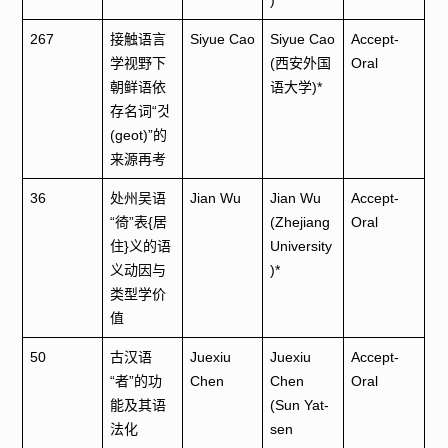
)*
267
接触语言
Siyue Cao
Siyue Cao
Accept-
学视野下
(西安外国
Oral
朝鲜语依
语大学)*
存名词“것
(geot)”的
来源再考
36
处州吴语
Jian Wu
Jian Wu
Accept-
“徛”表{居
(Zhejiang
Oral
住}义的语
University
义动因与
)*
类型学价
值
50
古汉语
Juexiu
Juexiu
Accept-
“者”的功
Chen
Chen
Oral
能及其语
(Sun Yat-
法化
sen