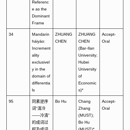
Referenc
e as the
Dominant
Frame
34
Mandarin
ZHUANG
ZHUANG
Accept-
háiyào:
CHEN
CHEN
Oral
Increment
(Bar-Ilan
ality
University;
exclusivel
Hubei
y in the
University
domain of
of
differentia
Economic
ls
s)*
95
同素逆序
Bo Hu
Chang
Accept-
词“清冷
Zhang
Oral
——冷清”
(MUST);
的成词过
Bo Hu
程及成词
(MUST)*