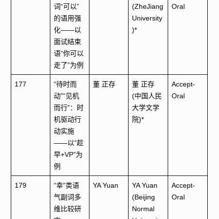
词“可以”
(ZheJiang
Oral
的语用强
University
化——以
)*
面试结束
语“你可以
走了”为例
177
“待时而
董 正存
董 正存
Accept-
动”“见机
(中国人民
Oral
而行”：时
大学文学
机驱动行
院)*
动实施
——以“趁
早+VP”为
例
179
“幸”类语
YA Yuan
YA Yuan
Accept-
气副词多
(Beijing
Oral
维比较研
Normal