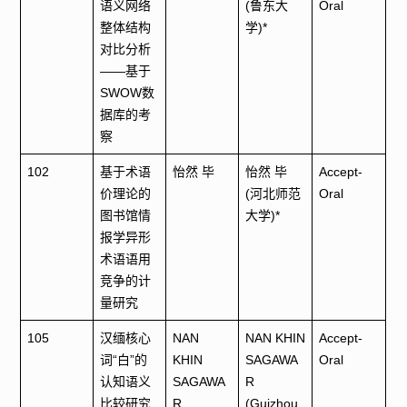
语义网络
(鲁东大
Oral
整体结构
学)*
对比分析
——基于
SWOW数
据库的考
察
102
基于术语
怡然 毕
怡然 毕
Accept-
价理论的
(河北师范
Oral
图书馆情
大学)*
报学异形
术语语用
竞争的计
量研究
105
汉缅核心
NAN
NAN KHIN
Accept-
词“白”的
KHIN
SAGAWA
Oral
认知语义
SAGAWA
R
比较研究
R
(Guizhou