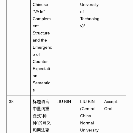
Chinese
University
“VA le”
of
Complem
Technolog
ent
y)*
Structure
and the
Emergenc
e of
Counter-
Expectati
on
Semantic
s
38
标题语言
LIU BIN
LIU BIN
Accept-
中量词重
(Central
Oral
叠式“种
China
种”的意义
Normal
和用法变
University