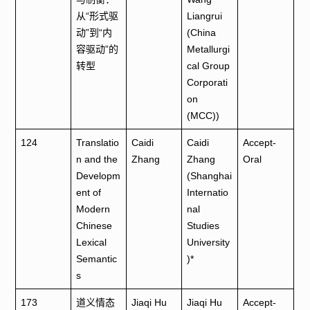
从“形式驱
Liangrui
动”到“内
(China
容驱动”的
Metallurgi
转型
cal Group
Corporati
on
(MCC))
124
Translatio
Caidi
Caidi
Accept-
n and the
Zhang
Zhang
Oral
Developm
(Shanghai
ent of
Internatio
Modern
nal
Chinese
Studies
Lexical
University
Semantic
)*
s
173
道义情态
Jiaqi Hu
Jiaqi Hu
Accept-