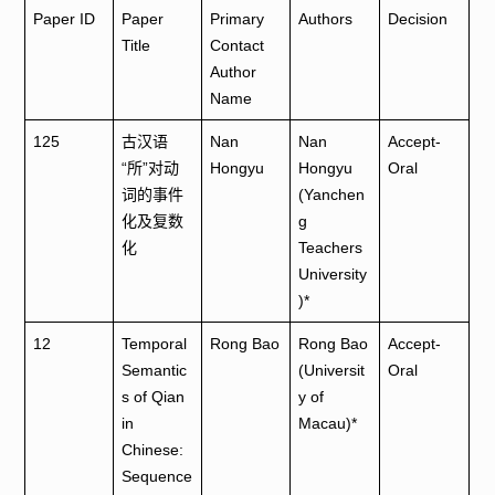
Paper ID
Paper
Primary
Authors
Decision
Title
Contact
Author
Name
125
古汉语
Nan
Nan
Accept-
“所”对动
Hongyu
Hongyu
Oral
词的事件
(Yanchen
化及复数
g
化
Teachers
University
)*
12
Temporal
Rong Bao
Rong Bao
Accept-
Semantic
(Universit
Oral
s of Qian
y of
in
Macau)*
Chinese:
Sequence