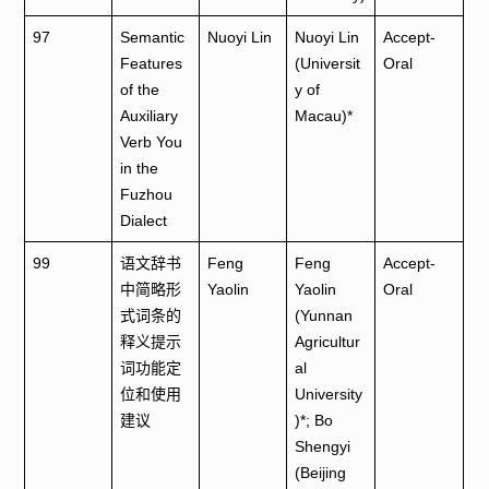
97
Semantic
Nuoyi Lin
Nuoyi Lin
Accept-
Features
(Universit
Oral
of the
y of
Auxiliary
Macau)*
Verb You
in the
Fuzhou
Dialect
99
语文辞书
Feng
Feng
Accept-
中简略形
Yaolin
Yaolin
Oral
式词条的
(Yunnan
释义提示
Agricultur
词功能定
al
位和使用
University
建议
)*; Bo
Shengyi
(Beijing