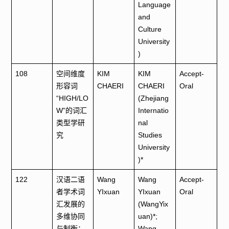
Language
and
Culture
University‌
)
108
空间维度
KIM
KIM
Accept-
形容词
CHAERI
CHAERI
Oral
“HIGH/LO
(Zhejiang
W”的词汇
Internatio
类型学研
nal
究
Studies
University
)*
122
汉语二语
Wang
Wang
Accept-
者学术词
YIxuan
YIxuan
Oral
汇发展的
(WangYix
多维协同
uan)*;
与制衡：
Wang