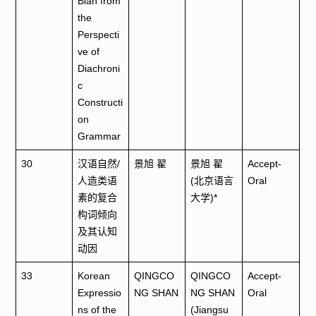
Bian from
the
Perspecti
ve of
Diachroni
c
Constructi
on
Grammar
30
汉语自然/
景旭 翟
景旭 翟
Accept-
人造类语
(北京语言
Oral
素的复合
大学)*
构词倾向
及其认知
动因
33
Korean
QINGCO
QINGCO
Accept-
Expressio
NG SHAN
NG SHAN
Oral
ns of the
(Jiangsu