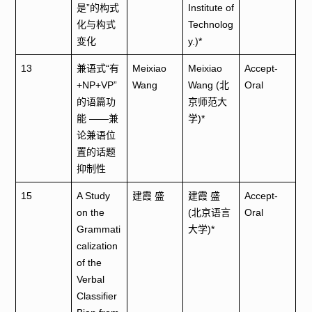
是”的构式
Institute of
化与构式
Technolog
变化
y.)*
13
兼语式“有
Meixiao
Meixiao
Accept-
+NP+VP”
Wang
Wang (北
Oral
的语篇功
京师范大
能 ——兼
学)*
论兼语位
置的话题
抑制性
15
A Study
建霞 盛
建霞 盛
Accept-
on the
(北京语言
Oral
Grammati
大学)*
calization
of the
Verbal
Classifier