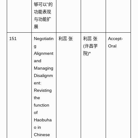
够可以”的
功能表现
与功能扩
展
151
Negotiatin
利蕊 张
利蕊 张
Accept-
g
(许昌学
Oral
Alignment
院)*
and
Managing
Disalignm
ent:
Revisting
the
function
of
Haobuha
o in
Chinese