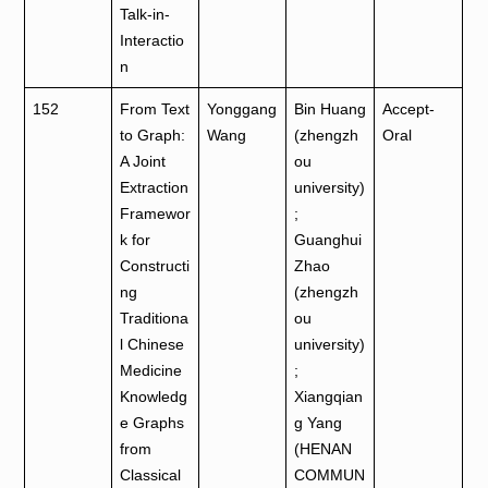
Talk-in-
Interactio
n
152
From Text
Yonggang
Bin Huang
Accept-
to Graph:
Wang
(zhengzh
Oral
A Joint
ou
Extraction
university)
Framewor
;
k for
Guanghui
Constructi
Zhao
ng
(zhengzh
Traditiona
ou
l Chinese
university)
Medicine
;
Knowledg
Xiangqian
e Graphs
g Yang
from
(HENAN
Classical
COMMUN