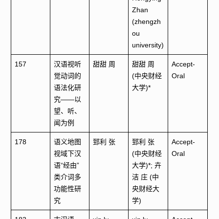
Zhan
(zhengzh
ou
university)
157
汉语视听
甜甜 周
甜甜 周
Accept-
觉动词的
(中央财经
Oral
语法化研
大学)*
究——以
望、听、
闻为例
178
语义地图
郅利 张
郅利 张
Accept-
视域下汉
(中央财经
Oral
语“经由”
大学)*; 卉
类介词多
洁 庄 (中
功能性研
央财经大
究
学)