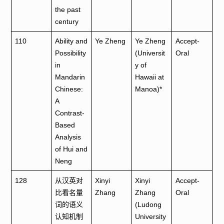
the past
century
110
Ability and
Ye Zheng
Ye Zheng
Accept-
Possibility
(Universit
Oral
in
y of
Mandarin
Hawaii at
Chinese:
Manoa)*
A
Contrast-
Based
Analysis
of Hui and
Neng
128
从汉英对
Xinyi
Xinyi
Accept-
比看名量
Zhang
Zhang
Oral
词的语义
(Ludong
认知机制
University