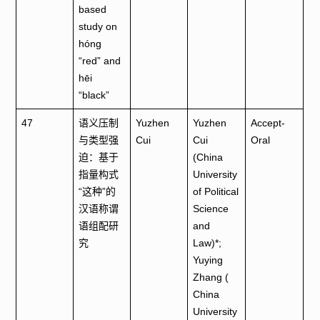
based
study on
hóng
“red” and
hēi
“black”
47
语义压制
Yuzhen
Yuzhen
Accept-
与类型强
Cui
Cui
Oral
迫：基于
(China
指量构式
University
“这种”的
of Political
汉语称谓
Science
语组配研
and
究
Law)*;
Yuying
Zhang (
China
University