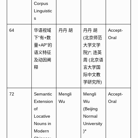
Corpus
Linguistic
s
64
华语视域
丹丹 胡
丹丹 胡
Accept-
下“有+数
(北京师范
Oral
量+AP”的
大学文学
语义特征
院)*; 连英
及动因阐
周 (北京语
释
言大学国
际中文教
学研究所)
72
Semantic
Mengli
Mengli
Accept-
Extension
Wu
Wu
Oral
of
(Beijing
Locative
Normal
Nouns in
University
Modern
)*