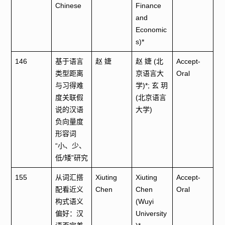
Chinese
Finance
and
Economic
s)*
146
基于语言
赵 婕
赵 婕 (北
Accept-
类型距离
京语言大
Oral
与习得难
学)*; 玄 玥
度关联假
(北京语言
说的汉语
大学)
负向量度
形容词
“小、少、
低/矮”研究
155
从词汇搭
Xiuting
Xiuting
Accept-
配看近义
Chen
Chen
Oral
构式语义
(Wuyi
偏好：汉
University